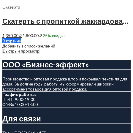
Скатерти
Скатерть с пропиткой жаккардовая 145х120 см — 1 шт — 90002
1,350.00
₽
1,800.00
₽
25
% скидка
В корзину
Добавить в список желаний
Быстрый просмотр
ООО «Бизнес-эффект»
Производство и оптовая продажа штор и покрывал, текстиля для
дома. За долгие годы работы мы сформировали широкий
ассортимент товаров для оптовой продажи.
График работы:
Пн-Пт 9:00-19:00
Сб-Вс 10:00-18:00
Для связи
Тел:
+7 (925) 664-4475