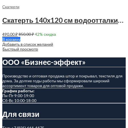
Скатерти
Скатерть 140х120 см водоотталкивающая -90037
490.00
₽
850.00
₽
42
% скидка
В корзину
Добавить в список желаний
Быстрый просмотр
ООО «Бизнес-эффект»
Производство и оптовая продажа штор и покрывал, текстиля для
дома. За долгие годы работы мы сформировали широкий
ассортимент товаров для оптовой продажи.
График работы:
Пн-Пт 9:00-19:00
Сб-Вс 10:00-18:00
Для связи
Тел:
+7 (925) 664-4475