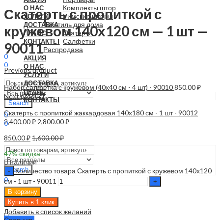
Комплекты штор
О НАС
Скатерть с пропиткой с
Римские шторы
УСЛУГИ
Текстиль для дома
ДОСТАВКА
кружевом 140х120 см — 1 шт —
Скатерти
ПРАЙС
Салфетки
КОНТАКТЫ
90011
Распродажа
0
АКЦИЯ
0
О НАС
Previous product
0.00
₽
УСЛУГИ
ДОСТАВКА
Набор салфетка с кружевом (40х40 см - 4 шт) - 90010
850.00
₽
ПРАЙС
Next product
КОНТАКТЫ
Search
Скатерть с пропиткой жаккардовая 140х180 см - 1 шт - 90012
0
2,400.00
₽
2,800.00
₽
0
0.00
₽
850.00
₽
1,600.00
₽
Menu
47
% скидка
В наличии
Search
Количество товара Скатерть с пропиткой с кружевом 140х120
0
см - 1 шт - 90011
0.00
₽
В корзину
Купить в 1 клик
Добавить в список желаний
Сравнить