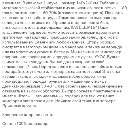
в комнате. В упаковке 1 штука – размер 140х240 см. Габардин-
материал с высокой стойкостью к изнашиванию, плотностью – 160
г/кв.м., затемнение — 60-70% (в зависимости от цвета). Повесить
их не составит особого труда. Такие занавеси не выгорают на
солнце и не вытягиваются. Пришита шторная лента 6 см,
полностью готовы к использованию. КАК ВЕШАТЬ? Наши
классические портьеры можно повесить разными вариантами
крепления: на гардины с помощью зажимов, колец, крючков с
использованием штанги или любой карниза. Шторы хорошо
смотрятся в загородном доме на мансарде, а так же на веранде
или вы может ими украсить беседку. Мы насытим ваш интерьер
природными расцветками и придадим ему уюта. УХОД. Будьте
внимательны к уходу, чтобы они долго сохраняли свой
великолепный вид. Перед началом использования обязательно
постирайте, отутюжьте или отпарьте ваши портьеры! Это легко
избавит ткань от складок и заломов после обработки на
производстве. Подходит ручная или машинная стирка в
деликатном режиме 30-40 °С без отбеливания. Рекомендуем не
отжимать на высоких оборотах. Быстро сохнет и практически не
мнется. Шторы — это идеальный подарок для тех, кто ценит
комфорт и уют в своем дом. Найдите свой стиль в интерьере.
Приятных покупок.
Крепление шторная лента.
Состав 100% полиэстер.