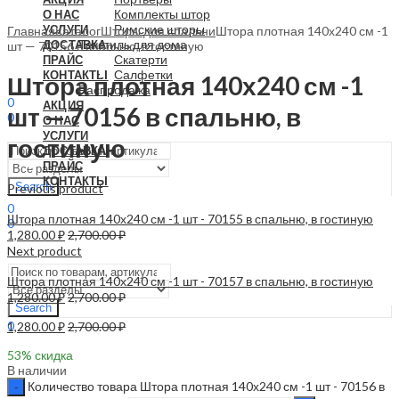
Комплекты штор
О НАС
Римские шторы
УСЛУГИ
Главная
Каталог
Шторы для спальни
Штора плотная 140х240 см -1
Текстиль для дома
ДОСТАВКА
шт — 70156 в спальню, в гостиную
Скатерти
ПРАЙС
Салфетки
КОНТАКТЫ
Штора плотная 140х240 см -1
Распродажа
0
АКЦИЯ
шт — 70156 в спальню, в
0
О НАС
0.00
₽
УСЛУГИ
гостиную
ДОСТАВКА
ПРАЙС
КОНТАКТЫ
Search
Previous product
0
Штора плотная 140х240 см -1 шт - 70155 в спальню, в гостиную
0
1,280.00
₽
2,700.00
₽
0.00
₽
Next product
Menu
Штора плотная 140х240 см -1 шт - 70157 в спальню, в гостиную
1,280.00
₽
2,700.00
₽
Search
0
1,280.00
₽
2,700.00
₽
0.00
₽
53
% скидка
В наличии
Количество товара Штора плотная 140х240 см -1 шт - 70156 в