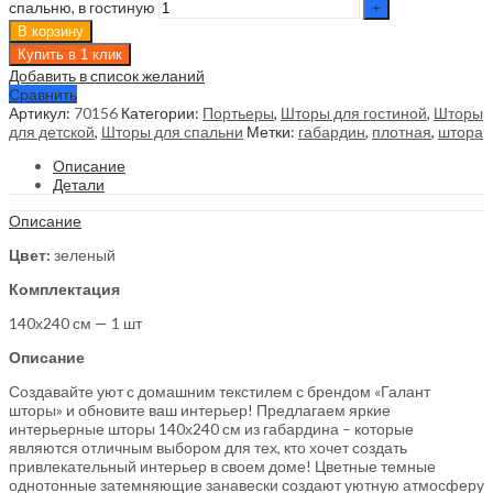
спальню, в гостиную
В корзину
Купить в 1 клик
Добавить в список желаний
Сравнить
Артикул:
70156
Категории:
Портьеры
,
Шторы для гостиной
,
Шторы
для детской
,
Шторы для спальни
Метки:
габардин
,
плотная
,
штора
Описание
Детали
Описание
Цвет:
зеленый
Комплектация
140х240 см — 1 шт
Описание
Создавайте уют с домашним текстилем с брендом «Галант
шторы» и обновите ваш интерьер! Предлагаем яркие
интерьерные шторы 140х240 см из габардина – которые
являются отличным выбором для тех, кто хочет создать
привлекательный интерьер в своем доме! Цветные темные
однотонные затемняющие занавески создают уютную атмосферу