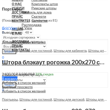
Комплекты штор
О НАС
Римские шторы
УСЛУГИ
Портьеры
Текстиль для дома
ДОСТАВКА
Скатерти
ПРАЙС
(Показаны 49 – 81 артикулов из 81)
Салфетки
КОНТАКТЫ
Распродажа
Grid View
List View
0
АКЦИЯ
Выводить по:
0
О НАС
0.00
₽
УСЛУГИ
ДОСТАВКА
Добавить в список желаний
ПРАЙС
КОНТАКТЫ
Портьеры
,
Шторы для гостиной
,
Шторы для кабинета
,
Шторы для спальни
Search
0
Штора блэкаут рогожка 200х270 см — 1 шт — 70045
0
0.00
₽
Menu
2,400.00
₽
3,500.00
₽
31
% скидка
В корзину
Добавить в список желаний
Search
Быстрый просмотр
0
Добавить в список желаний
0.00
₽
Портьеры
,
Шторы для гостиной
,
Шторы для детской
,
Шторы для кабинета