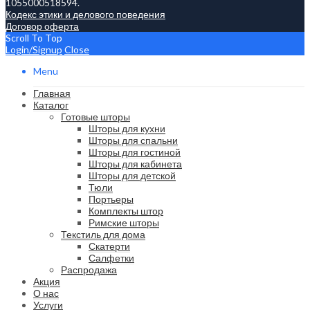
1055000518594.
Кодекс этики и делового поведения
Договор оферта
Scroll To Top
Login/Signup
Close
Menu
Главная
Каталог
Готовые шторы
Шторы для кухни
Шторы для спальни
Шторы для гостиной
Шторы для кабинета
Шторы для детской
Тюли
Портьеры
Комплекты штор
Римские шторы
Текстиль для дома
Скатерти
Салфетки
Распродажа
Акция
О нас
Услуги